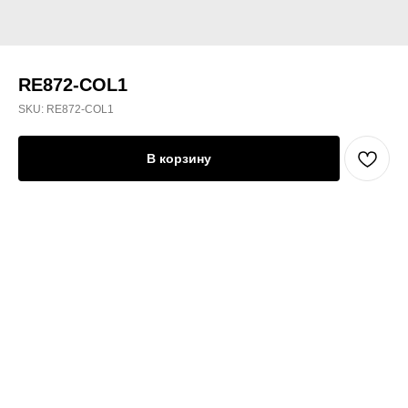
RE872-COL1
SKU:
RE872-COL1
В корзину