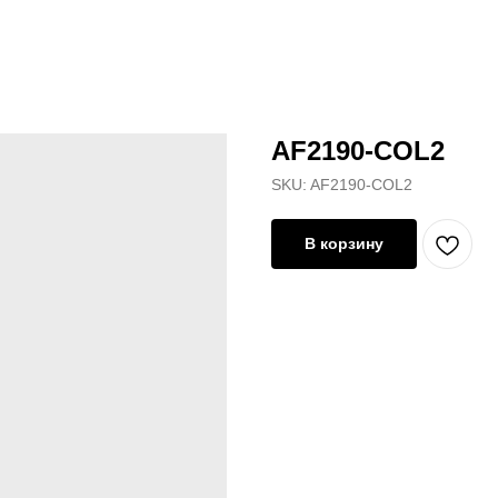
AF2190-COL2
SKU:
AF2190-COL2
В корзину