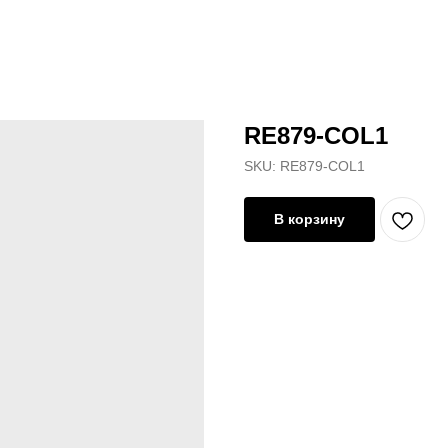
RE879-COL1
SKU:
RE879-COL1
В корзину