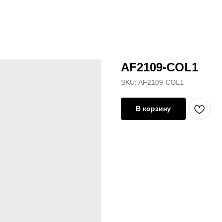
AF2109-COL1
SKU:
AF2109-COL1
В корзину