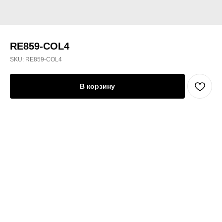
RE859-COL4
SKU:
RE859-COL4
В корзину