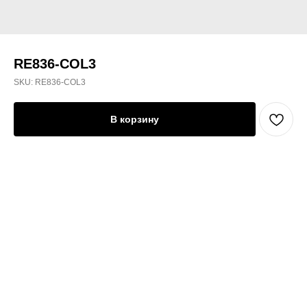
RE836-COL3
SKU:
RE836-COL3
В корзину