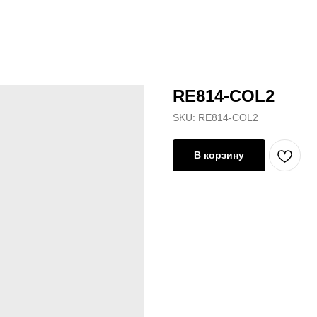
RE814-COL2
SKU:
RE814-COL2
В корзину