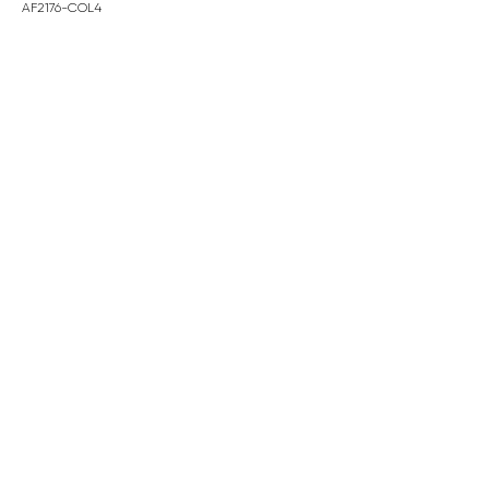
AF2176-COL4
В корзину