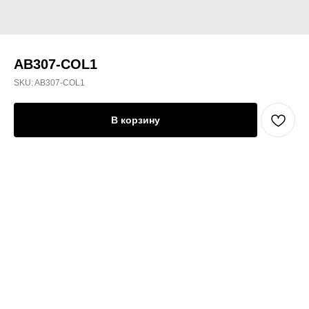
AB307-COL1
SKU:
AB307-COL1
В корзину