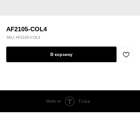
AF2105-COL4
SKU:
AF2105-COL4
В корзину
Tilda
Made on